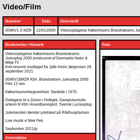
Video/Film
Nummer
Dato
Overskrift
0096V1-Z-MZR
12/01/2000
Videooptagelse Københavns Brandvæsens Ju
Beskrivelse / Historie
Foto
Videooptagelse Københavns Brandvæsens
Juleoptog 2000 produceret af Danmarks Natur &
Miljø TV
Kort resumé modtaget fra Jytte Holm Jørgensen 28.
september 2021:
0096V1BMZR Kbh. Brandvæsen, juleoptog 2000.
Film 12 min.
Københavnerbegivenhed. Startede i 1970.
Deltagere bl a Zonen i Holbæk. Damplokomotiv
ankom til Kbh Hovedbanegård. Svensk Luciaoptog.
Julemanden tænder juletræet på Rådhuspladsen.
Live musik v/ Mek Pek.
September 2021/jy
Anvendelse