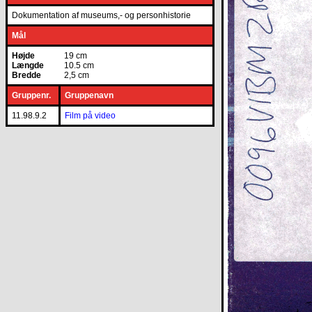
Dokumentation af museums,- og personhistorie
Mål
Højde
19 cm
Længde
10.5 cm
Bredde
2,5 cm
Gruppenr.
Gruppenavn
11.98.9.2
Film på video