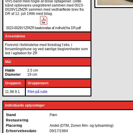
VHS bånd med nogle af disse optagelser. Dette
bånd opbevares uregistreret sammen med 0023-
0028V1ZMZR sammen med vedhæftede brev fra
DR af 12. juli 1996 med bilag.
Anvendelse
Forevist i forbindelse med foredrag f.eks. i
forsamlingshuse og ved særlige begivenheder som
led i agitation for ZR
Mål
Højde
2.5 cm
Diameter
19 cm
Gruppenr.
Gruppenavn
11.98.9.1
Film på rulle
Individuelle oplysninger
Stand
Pæn
Restaurering
Placering
Andet (DTM, Zonen film- og lydsamling)
Erhvervelsesdato
09/17/1984