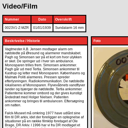
Video/Film
Nummer
Dato
Overskrift
0023V1-Z-MZR
01/01/1939
Sundalarm 16 mm
Beskrivelse / Historie
Foto
Vagtmester A.B. Jensen modtager alarm om
nødstedte på Øresund og alarmerer mandskabet.
Pagh og Simonsen ser på et kort om hvor ulykken
er sket. De springer ud i hver sin ambulance.
Monosparen trilles frem. Simonsen ankommer.
Pagh går ud med Tertia. Simonsen ankommer til
Kastrup og letter med Monosparen. Københavns og
Malmøs Politi alarmeres. Pressen spreder
efterlysningen. Radiokommunikation. De nødstedte
lokaliseres af Monosparen. Flyvevåbnets vandflyver
lander og bjærger de nødstedte. Tertia ankommer.
Patienterne kommer ombord og der gives kunstigt
åndedræt med Holger Nielsen. Patienten
ankommer og bringes til ambulancen. Eftersøgning
om natten.
-
Falck-Museet må omkring 1977 have udlånt sine
film til DR arkiv, idet der foreligger en optegnelse af
situationer på en række filmklip foretaget af Ole
Brage, DR Arkiv. I 1996 har vi fra DR modtaget et